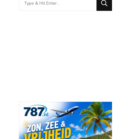
for
Something?