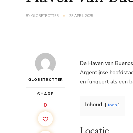
BY
GLOBETROTTER
28 APRIL 2025
De Haven van Buenos A
Argentijnse hoofdstad
GLOBETROTTER
en fungeert als een b
SHARE
Inhoud
0
toon
Locatie