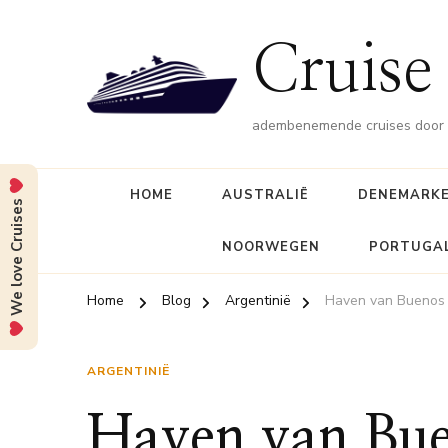
Cruise 
adembenemende cruises door d
HOME
AUSTRALIË
DENEMARK
We love Cruises
NOORWEGEN
PORTUGA
Home
Blog
Argentinië
Haven van Buenos 
ARGENTINIË
Haven van Bue