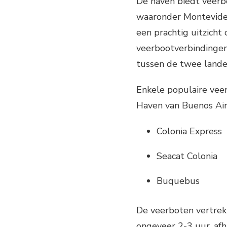
De haven biedt veerb
waaronder Montevideo
een prachtig uitzicht 
veerbootverbindingen
tussen de twee landen
Enkele populaire vee
Haven van Buenos Aire
Colonia Express
Seacat Colonia
Buquebus
De veerboten vertrek
ongeveer 2-3 uur, af