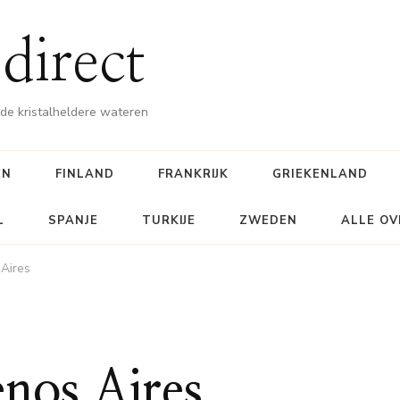
direct
e kristalheldere wateren
EN
FINLAND
FRANKRIJK
GRIEKENLAND
L
SPANJE
TURKIJE
ZWEDEN
ALLE OV
Aires
nos Aires