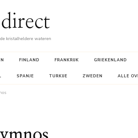
direct
e kristalheldere wateren
EN
FINLAND
FRANKRIJK
GRIEKENLAND
L
SPANJE
TURKIJE
ZWEDEN
ALLE OV
nos
lymnos