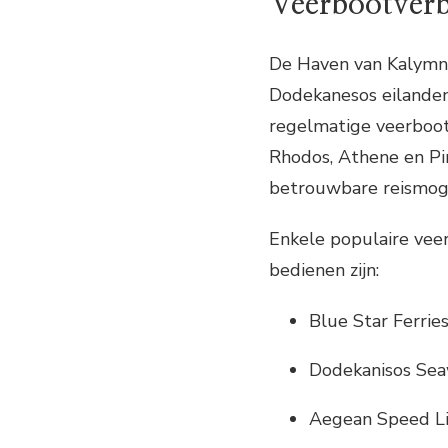
Veerbootver
De Haven van Kalymno
Dodekanesos eilandeng
regelmatige veerboot
Rhodos, Athene en Pi
betrouwbare reismoge
Enkele populaire vee
bedienen zijn:
Blue Star Ferrie
Dodekanisos Se
Aegean Speed L