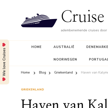
Cruise 
adembenemende cruises door d
HOME
AUSTRALIË
DENEMARK
We love Cruises
NOORWEGEN
PORTUGA
Home
Blog
Griekenland
Haven van Kalym
GRIEKENLAND
Haven van Ka