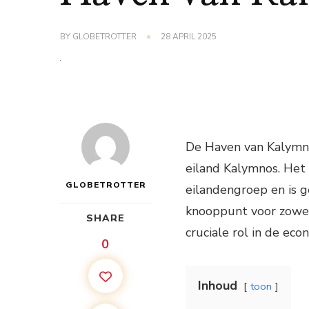
BY
GLOBETROTTER
28 APRIL 2025
De Haven van Kalymno
eiland Kalymnos. Het
GLOBETROTTER
eilandengroep en is g
knooppunt voor zowel 
SHARE
cruciale rol in de eco
0
Inhoud
toon