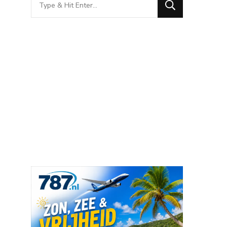
for
Something?