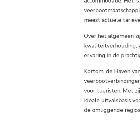
accommodatie. Het is
veerbootmaatschappij
meest actuele tarieve
Over het algemeen zij
kwaliteitverhouding, 
ervaring in de pracht
Kortom, de Haven van 
veerbootverbindingen
voor toeristen. Met zi
ideale uitvalsbasis v
de omliggende regio’s