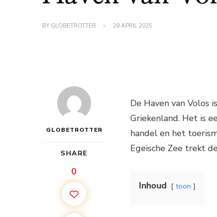
BY
GLOBETROTTER
28 APRIL 2025
De Haven van Volos is
Griekenland. Het is e
GLOBETROTTER
handel en het toerism
Egeïsche Zee trekt de 
SHARE
0
Inhoud
toon