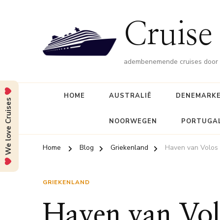
Cruise 
adembenemende cruises door d
HOME
AUSTRALIË
DENEMARK
We love Cruises
NOORWEGEN
PORTUGA
Home
Blog
Griekenland
Haven van Volos
GRIEKENLAND
Haven van Vol