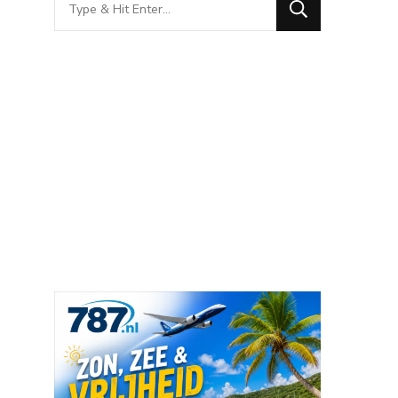
for
Something?