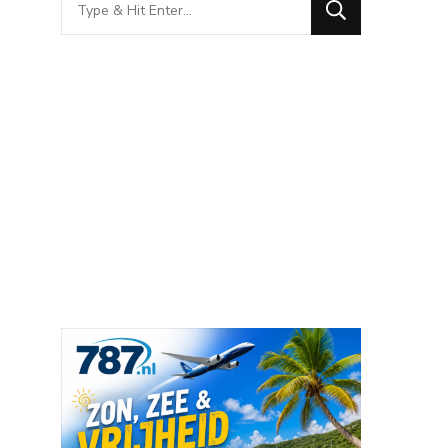
for
Something?