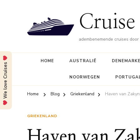
Cruise 
adembenemende cruises door d
HOME
AUSTRALIË
DENEMARK
We love Cruises
NOORWEGEN
PORTUGA
Home
Blog
Griekenland
Haven van Zakyn
GRIEKENLAND
Haven van Za