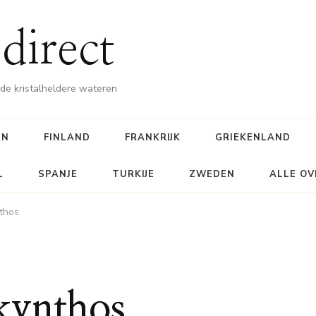
direct
e kristalheldere wateren
EN
FINLAND
FRANKRIJK
GRIEKENLAND
L
SPANJE
TURKIJE
ZWEDEN
ALLE OV
thos
kynthos