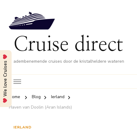
Cruise direct
adembenemende cruises door de kristalheldere wateren
We love Cruises
Home
Blog
Ierland
Haven van Doolin (Aran Islands)
IERLAND