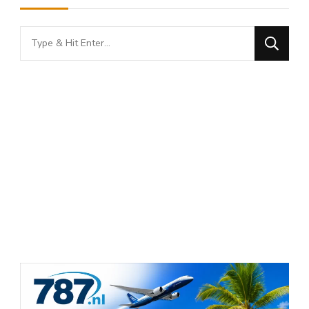
Looking
for
Something?