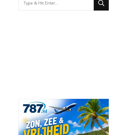
for
Something?