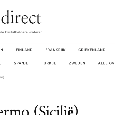
direct
e kristalheldere wateren
EN
FINLAND
FRANKRIJK
GRIEKENLAND
L
SPANJE
TURKIJE
ZWEDEN
ALLE OV
ië)
rmo (Sicilië)