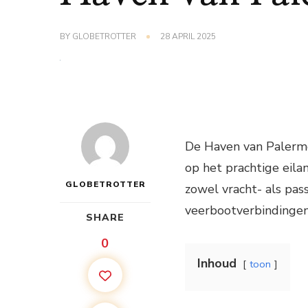
BY
GLOBETROTTER
28 APRIL 2025
De Haven van Palermo
op het prachtige eila
GLOBETROTTER
zowel vracht- als pas
veerbootverbindingen 
SHARE
0
Inhoud
toon