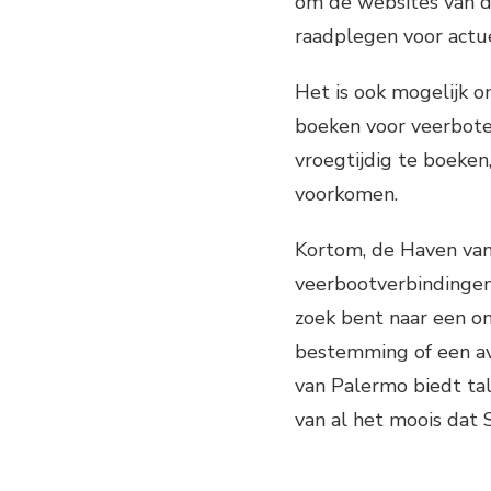
om de websites van d
raadplegen voor actue
Het is ook mogelijk om
boeken voor veerbote
vroegtijdig te boeken
voorkomen.
Kortom, de Haven van
veerbootverbindingen 
zoek bent naar een o
bestemming of een av
van Palermo biedt ta
van al het moois dat S