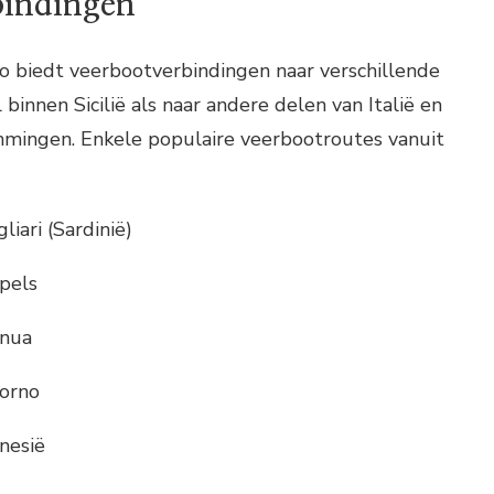
bindingen
 biedt veerbootverbindingen naar verschillende
innen Sicilië als naar andere delen van Italië en
mmingen. Enkele populaire veerbootroutes vanuit
iari (Sardinië)
pels
enua
vorno
nesië