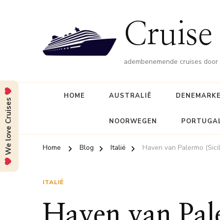
Cruise 
adembenemende cruises door d
HOME
AUSTRALIË
DENEMARK
We love Cruises
NOORWEGEN
PORTUGA
Home
Blog
Italië
Haven van Palermo (Sicil
ITALIË
Haven van Pale