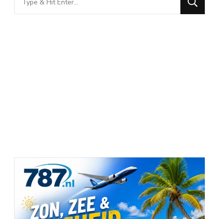
for
Something?